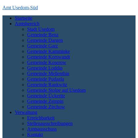
Skip
Amt Usedom-Süd
to
Startseite
content
Das Amt Usedom-Süd ist die Verwaltung für einen großen Bereich
Amtsbereich
auf der Insel Usedom. Es erstreckt sich vom Seebad Zempin im
Stadt Usedom
Nordwesten bis an die polnische Grenze bei Garz und Kamminke im
Gemeinde Benz
Osten und die Zecheriner Brücke im Süden der Insel.
Gemeinde Dargen
Gemeinde Garz
Gemeinde Kamminke
Gemeinde Korswandt
Gemeinde Koserow
Gemeinde Loddin
Gemeinde Mellenthin
Gemeinde Pudagla
Gemeinde Rankwitz
Gemeinde Stolpe auf Usedom
Gemeinde Ückeritz
Gemeinde Zempin
Gemeinde Zirchow
Verwaltung
Erreichbarkeit
Stellenausschreibungen
Amtsausschuss
Kontakt