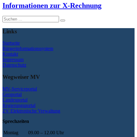
I
nformationen zur X-Rechnung
Suche
nach:
Links
Startseite
Bürgerinformationssystem
Kontakt
Impressum
Datenschutz
Wegweiser MV
MV-Serviceportal
Geoportal
Landesportal
Regierungsportal
ZV Elektronische Verwaltung
Sprechzeiten
Montag
09.00 – 12.00 Uhr