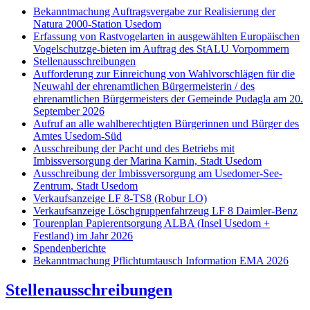
Bekanntmachung Auftragsvergabe zur Realisierung der
Natura 2000-Station Usedom
Erfassung von Rastvogelarten in ausgewählten Europäischen
Vogelschutzge-bieten im Auftrag des StALU Vorpommern
Stellenausschreibungen
Aufforderung zur Einreichung von Wahlvorschlägen für die
Neuwahl der ehrenamtlichen Bürgermeisterin / des
ehrenamtlichen Bürgermeisters der Gemeinde Pudagla am 20.
September 2026
Aufruf an alle wahlberechtigten Bürgerinnen und Bürger des
Amtes Usedom-Süd
Ausschreibung der Pacht und des Betriebs mit
Imbissversorgung der Marina Karnin, Stadt Usedom
Ausschreibung der Imbissversorgung am Usedomer-See-
Zentrum, Stadt Usedom
Verkaufsanzeige LF 8-TS8 (Robur LO)
Verkaufsanzeige Löschgruppenfahrzeug LF 8 Daimler-Benz
Tourenplan Papierentsorgung ALBA (Insel Usedom +
Festland) im Jahr 2026
Spendenberichte
Bekanntmachung Pflichtumtausch Information EMA 2026
Stellenausschreibungen