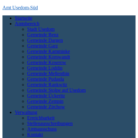
Skip
Amt Usedom-Süd
to
Startseite
content
Das Amt Usedom-Süd ist die Verwaltung für einen großen Bereich
Amtsbereich
auf der Insel Usedom. Es erstreckt sich vom Seebad Zempin im
Stadt Usedom
Nordwesten bis an die polnische Grenze bei Garz und Kamminke im
Gemeinde Benz
Osten und die Zecheriner Brücke im Süden der Insel.
Gemeinde Dargen
Gemeinde Garz
Gemeinde Kamminke
Gemeinde Korswandt
Gemeinde Koserow
Gemeinde Loddin
Gemeinde Mellenthin
Gemeinde Pudagla
Gemeinde Rankwitz
Gemeinde Stolpe auf Usedom
Gemeinde Ückeritz
Gemeinde Zempin
Gemeinde Zirchow
Verwaltung
Erreichbarkeit
Stellenausschreibungen
Amtsausschuss
Kontakt