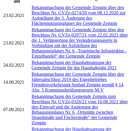
am
Bekanntmachung der Gemeinde Zempin über den
Beschluss Nr. GVZe-0274/20 vom 08.12.2020 zur
23.02.2021
Aufstellung der 3. Änderung des
Flächennutzungsplanes der Gemeinde Zempin
Bekanntmachung der Gemeinde Zempin über den
Beschluss Nr. GVZe-0297/21 vom 22.02.2021 über
die 1. Verlängerung der Veränderungssperre in
23.02.2021
Verbindung mit der Aufstellung des
Bebauungsplanes Nr. 6 „Touristische Infrastruktur -
Einzelhandel“ der Gemeinde Zempin
Bekanntmachung der Haushaltssatzung der
24.02.2021
Gemeinde Zempin für das Haushaltsjahr 2021
Bekanntmachung der Gemeinde Zempin über den
Jahresabschluss 2019 des Eigenbetriebes
14.06.2021
Fremdenverkehrsamt Seebad Zempin gemäß § 14
Abs. 5 Kommunalprüfungsgesetz M-V
Bekanntmachung der Gemeinde Zempin zum
Beschluss Nr. GVZe-0326/21 vom 16.08.2021 über
den Entwurf und die Auslegung des
07.09.2021
Bebauungsplanes Nr. 6 „Ortsmitte zwischen
Strandstraße und Fischerstraße“ der Gemeinde
Zempin
Bekanntmachung der Haushaltssatzung der