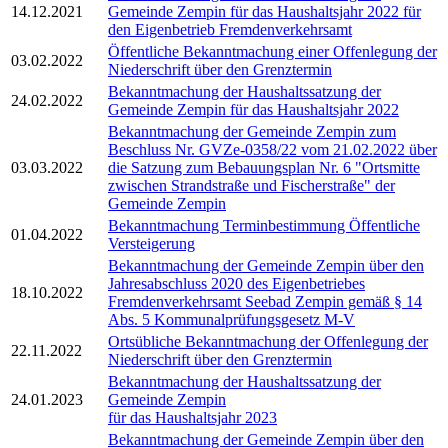
14.12.2021
Gemeinde Zempin für das Haushaltsjahr 2022 für
den Eigenbetrieb Fremdenverkehrsamt
Öffentliche Bekanntmachung einer Offenlegung der
03.02.2022
Niederschrift über den Grenztermin
Bekanntmachung der Haushaltssatzung der
24.02.2022
Gemeinde Zempin für das Haushaltsjahr 2022
Bekanntmachung der Gemeinde Zempin zum
Beschluss Nr. GVZe-0358/22 vom 21.02.2022 über
03.03.2022
die Satzung zum Bebauungsplan Nr. 6 "Ortsmitte
zwischen Strandstraße und Fischerstraße" der
Gemeinde Zempin
Bekanntmachung Terminbestimmung Öffentliche
01.04.2022
Versteigerung
Bekanntmachung der Gemeinde Zempin über den
Jahresabschluss 2020 des Eigenbetriebes
18.10.2022
Fremdenverkehrsamt Seebad Zempin gemäß § 14
Abs. 5 Kommunalprüfungsgesetz M-V
Ortsübliche Bekanntmachung der Offenlegung der
22.11.2022
Niederschrift über den Grenztermin
Bekanntmachung der Haushaltssatzung der
24.01.2023
Gemeinde Zempin
für das Haushaltsjahr 2023
Bekanntmachung der Gemeinde Zempin über den